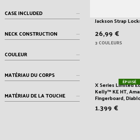
CASE INCLUDED
Jackson Strap Lock
26,99 €
NECK CONSTRUCTION
3 COULEURS
COULEUR
MATÉRIAU DU CORPS
ÉPUISÉ
X Series Limited Ed
Kelly™ KE HT, Ama
MATÉRIAU DE LA TOUCHE
Fingerboard, Diabl
1.399 €