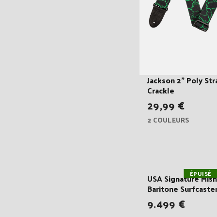
Jackson 2" Poly Str
Crackle
29,99 €
2 COULEURS
ÉPUISÉ
USA Signature Mis
Baritone Surfcaste
9.499 €