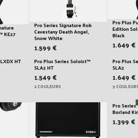
e
c
Pro Plus P
t
Pro Series Signature Rob
nature
Edition Sol
Cavestany Death Angel,
y™ KE27
Black
Snow White
i
1.649 €
1.599 €
o
 SLXDX HT
Pro Plus Series Soloist™
Pro Plus S
SLA2 HT
SLA2
n
1.549 €
1.649 €
2 COULEURS
3 COULEUR
:
Pro Series
Borland K
1.399 €