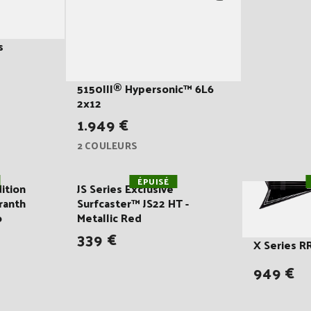
s
5150III® Hypersonic™ 6L6
2x12
1.949 €
2 COULEURS
ÉPUISÉ
ition
JS Series Exclusive
ranth
Surfcaster™ JS22 HT -
o
Metallic Red
339 €
X Series R
949 €