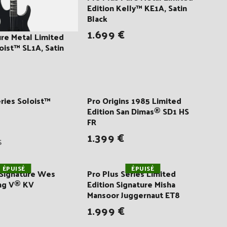
Edition Kelly™ KE1A, Satin
Black
1.699 €
ure Metal Limited
oist™ SL1A, Satin
eries Soloist™
Pro Origins 1985 Limited
Edition San Dimas® SD1 HS
FR
1.399 €
S
ÉPUISÉ
ÉPUISÉ
 Signature Wes
Pro Plus Series Limited
ing V® KV
Edition Signature Misha
Mansoor Juggernaut ET8
1.999 €