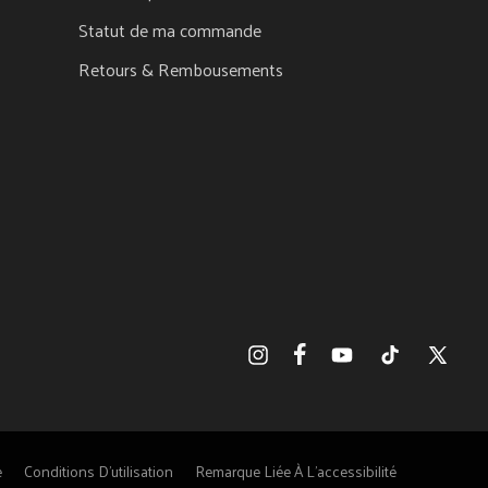
Statut de ma commande
Retours & Rembousements
Facebook
Instagram
YouTube
TikTok
X
(Twitter)
e
Conditions D'utilisation
Remarque Liée À L'accessibilité