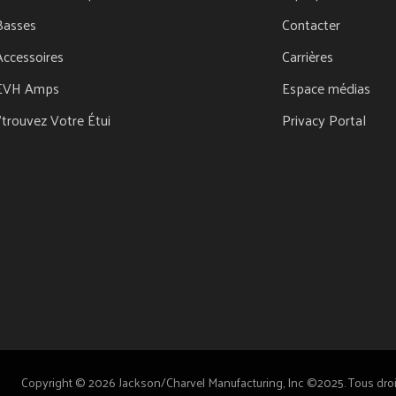
Basses
Contacter
Accessoires
Carrières
EVH Amps
Espace médias
J'trouvez Votre Étui
Privacy Portal
Copyright © 2026 Jackson/Charvel Manufacturing, Inc ©2025. Tous droit