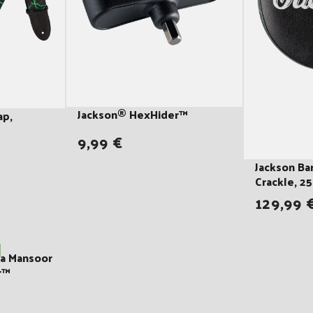
Jackson® HexHider™
ap,
9,99 €
Jackson Ba
Crackle, 25
129,99 
ha Mansoor
r™